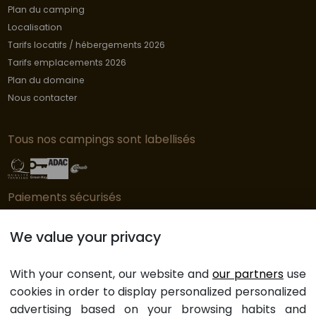
Plan du camping
Localisation
Tarifs locatifs / hébergements 2026
Tarifs emplacements 2026
Plan du domaine
Nous contacter
Tous nos campings sont labellisés
Paiements sécurisés
We value your privacy
© Copyright L'Orangerie de Lanniron - 2023
With your consent, our website and
our partners
use
Préférences des cookies
cookies in order to display personalized personalized
Mentions légales
advertising based on your browsing habits and