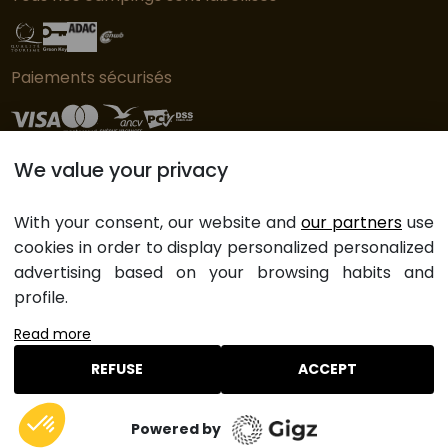
Paiements sécurisés
We value your privacy
© Copyright L'Orangerie de Lanniron - 2023
Préférences des cookies
With your consent, our website and
our partners
use
Mentions légales
cookies in order to display personalized personalized
CGV
advertising based on your browsing habits and
Plan du site
profile.
Read more
REFUSE
ACCEPT
Réserver un séjour dans ce camping
Powered by