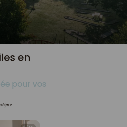
les en
vée pour vos
séjour.