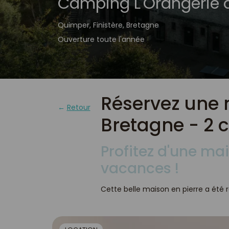
Camping L'Orangerie 
Quimper, Finistère, Bretagne
Ouverture toute l'année
Réservez une 
Retour
Bretagne - 2
Profitez d'une ma
vacances !
Cette belle maison en pierre a été r