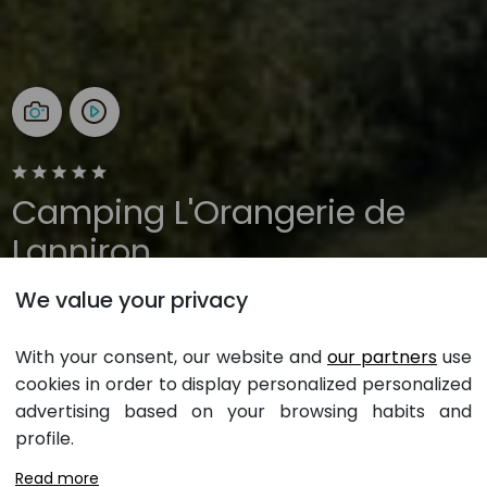
Camping L'Orangerie de
Lanniron
We value your privacy
Quimper, Finistère, Bretagne
Ouverture toute l'année
With your consent, our website and
our partners
use
cookies in order to display personalized personalized
advertising based on your browsing habits and
Au potager de Lanniron, restaurant
profile.
à Quimper
Read more