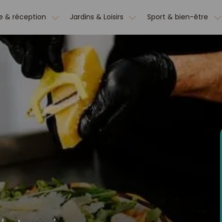
e & réception
Jardins & Loisirs
Sport & bien-être