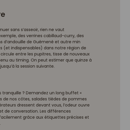
re
uer sans s’asseoir, rien ne vaut
 exemple, des verrines cabillaud-curry, des
ns d’andouille de Guémené et autre min
es (et indispensables) dans notre région de
ircule entre les pupitres, tisse de nouveaux
menu au timing. On peut estimer que quinze à
 jusqu’à la session suivante.
 tranquille ? Demandez un long buffet «
tres de nos côtes, salades tièdes de pommes
 opérateurs dressent devant vous, l’odeur ouvre
ujet de conversation. Les différences
facilement grâce aux étiquettes précises et
.