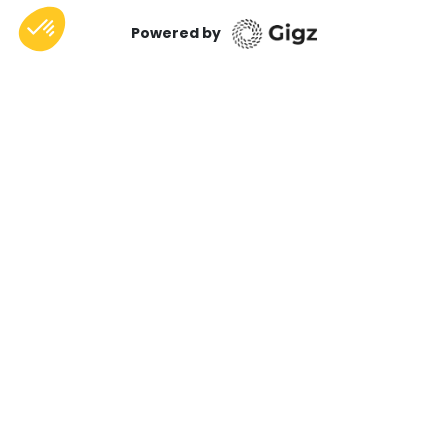
Powered by
Tout l’été, la rédaction du Télégramme
vous fait (re)découvrir des campings de
Cornouaille à travers les yeux de ses
habitués. Premier épisode de cette série :
bienvenue au camping de Lanniron, à
Quimper.