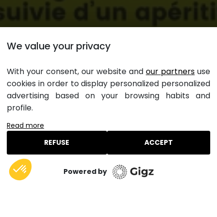
Afterwork Initiation golf
We value your privacy
gratuite
With your consent, our website and
our partners
use
cookies in order to display personalized personalized
advertising based on your browsing habits and
Découvrez le Golf de l'Orangerie de
profile.
Lanniron : Initiation Gratuite et Apéro Après
le Travail
Read more
REFUSE
ACCEPT
Envie de découvrir le monde fascinant du golf dans un
cadre exceptionnel ? Le Golf de l'Orangerie de
Lanniron vous ouvre ses portes pour des initiations
Réserver un séjour dans ce camping
Powered by
gratuites suivies d'un apéro convivial au restaurant du
Domaine.
Rejoignez-nous pour une expérience unique où vous