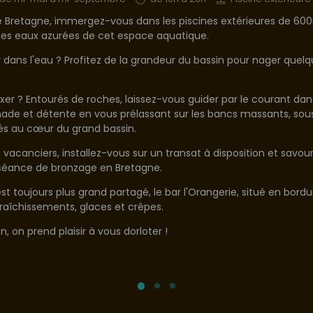
 de Bretagne, immergez-vous dans les piscines extérieures de 60
 les eaux azurées de cet espace aquatique.
dans l'eau ? Profitez de la grandeur du bassin pour nager quelq
xer ? Entourés de roches, laissez-vous guider par le courant dans
nade et détente en vous prélassant sur les bancs massants, sou
ués au cœur du grand bassin.
s vacanciers, installez-vous sur un transat à disposition et sa
 séance de bronzage en Bretagne.
 toujours plus grand partagé, le bar l'Orangerie, situé en bordur
aîchissements, glaces et crêpes.
n, on prend plaisir à vous dorloter !