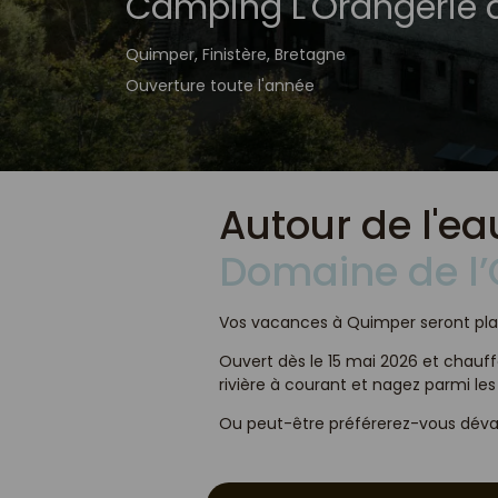
Camping L'Orangerie 
Quimper, Finistère, Bretagne
Ouverture toute l'année
Autour de l'e
Domaine de
l
Vos vacances à Quimper seront plac
Ouvert dès le 15 mai 2026 et chauffé
rivière à courant et nagez parmi les
Ou peut-être préférerez-vous déval