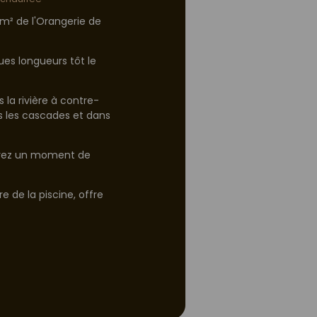
0m² de l'Orangerie de
Conçue pour l
adjacente à la
ues longueurs tôt le
Les petits peu
s'amuser avec 
 la rivière à contre-
s les cascades et dans
vourez un moment de
e de la piscine, offre