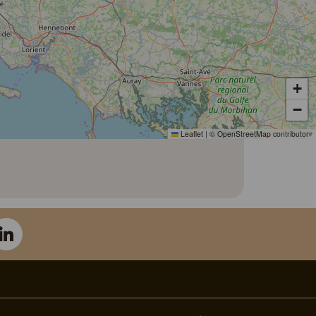
+
−
Leaflet
|
©
OpenStreetMap
contributors