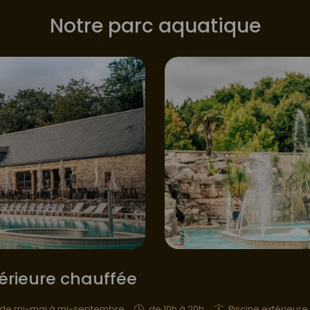
Notre parc aquatique
térieure chauffée
rs de mi-mai à mi-septembre
de 10h à 20h
Piscine extérieure