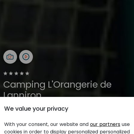
Camping L'Orangerie de
Lanniron
We value your privacy
Quimper, Finistère, Bretagne
Ouverture toute l'année
With your consent, our website and
our partners
use
cookies in order to display personalized personalized